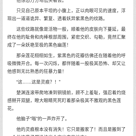
他惊恐万分地低头看去。
只见自己原本平坦的小腹上，正以肉眼可见的速度，浮
现出一道道诡异、繁复、透着妖异紫黑色的纹路。
这些纹路就像是活物一般，顺着他的皮肤向下蔓延，最
终在他的耻骨和肉棒根部周围，紧密交织、勾勒，竟然汇聚
成了一朵妖艳至极的黑色幽莲！
那朵莲花栩栩如生，紫黑色的花瓣仿佛还在随着他的呼
吸微微开合。每一次闪烁，都伴随着一股极其恐怖、却又让
他感到无比熟悉的狂暴力量！
“这……这是灵痕？！”
楚渊连滚带爬地凑到铜镜前，顾不上羞耻，强忍着灼烧
感掰开双腿，瞪大眼睛死死盯着那朵极其不雅观的黑色莲
花。
他脑子“嗡”的一声炸开了。
他的灵痕根本没有消失！它只是搬家了！而且是搬到了