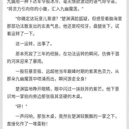
九幽用一种下达军令般冰冷、毫无情欲波动的语气命令道，
“将灵力引向你的小腹，汇入九幽魔莲。”
“你确定这玩意儿靠谱？”楚渊满脸狐疑，但感受着脑海里
那部功法散发出的玄奥气息，他还是咬咬牙，盘腿坐下，试
着运转了一下。
这一运转，出事了。
原本死寂了三年的经脉，在功法运转的瞬间，仿佛干涸
的河床迎来了暴雨。
一股狂暴至极、远超他当年巅峰时期的紫黑色灵力，从
那朵九幽魔莲中喷涌而出，瞬间游走全身！
楚渊猛地睁开眼睛，眼中闪过一抹妖异的紫芒。他下意
识地一掌拍向旁边那张极其坚硬的木桌。
“砰！”
一声闷响，那张木桌，竟然在楚渊轻飘飘的一掌之下，
直接化作了一堆齑粉！