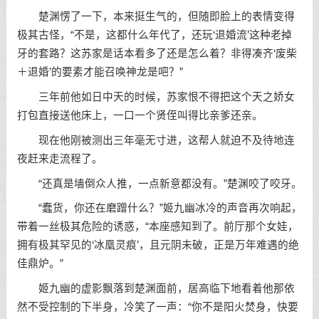
楚渊愣了一下，本来挺生气的，但随即脸上的表情变得
极其古怪，“不是，这都什么年代了，还玩‘退婚流’这种老掉
牙的套路？这苏家是话本看多了还是怎么着？非得凑齐‘废柴
＋退婚’的要素才能召唤神龙是吧？”
三年前他如日中天的时候，苏家恨不得把这个天之娇女
打包直接送他床上，一口一个贤侄叫得比亲爹还亲。
现在他刚被测出三年毫无寸进，这帮人就迫不及待地连
夜赶来走流程了。
“还真是墙倒众人推，一点新意都没有。”楚渊咬了咬牙。
“蠢货，你还在磨蹭什么？”姬九幽冰冷的声音再次响起，
带着一丝极其危险的诱惑，“本座感知到了。前厅那个女娃，
拥有极其罕见的‘冰凰灵痕’，且元阴未破，正是万年难遇的绝
佳鼎炉。”
姬九幽的虚影飘落到楚渊面前，居高临下地看着他那依
然不受控制的下半身，冷笑了一声：“你不是阳火焚身，快要