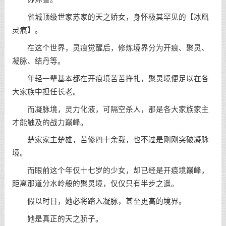
省城顶级世家苏家的天之娇女，身怀极其罕见的【冰凰
灵痕】。
在这个世界，灵痕觉醒后，修炼境界分为开痕、聚灵、
凝脉、结丹等。
年轻一辈基本都在开痕境苦苦挣扎，聚灵境便足以在各
大家族中担任长老。
而凝脉境，灵力化液，可隔空杀人，那是各大家族家主
才能触及的战力巅峰。
楚家家主楚雄，苦修四十余载，也不过是刚刚突破凝脉
境。
而眼前这个年仅十七岁的少女，却已经是开痕境巅峰，
距离那道分水岭般的聚灵境，仅仅只有半步之遥。
假以时日，她必将踏入凝脉，甚至更高的境界。
她是真正的天之骄子。