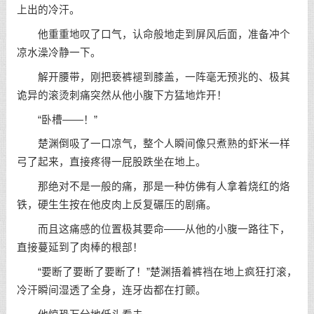
上出的冷汗。
他重重地叹了口气，认命般地走到屏风后面，准备冲个
凉水澡冷静一下。
解开腰带，刚把亵裤褪到膝盖，一阵毫无预兆的、极其
诡异的滚烫刺痛突然从他小腹下方猛地炸开！
“卧槽——！”
楚渊倒吸了一口凉气，整个人瞬间像只煮熟的虾米一样
弓了起来，直接疼得一屁股跌坐在地上。
那绝对不是一般的痛，那是一种仿佛有人拿着烧红的烙
铁，硬生生按在他皮肉上反复碾压的剧痛。
而且这痛感的位置极其要命——从他的小腹一路往下，
直接蔓延到了肉棒的根部！
“要断了要断了要断了！”楚渊捂着裤裆在地上疯狂打滚，
冷汗瞬间湿透了全身，连牙齿都在打颤。