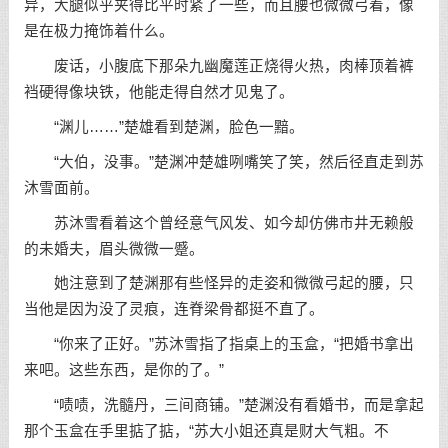
异，大腿似乎夹得比平时紧了一些，而且腰也微微弓着，像
是在极力掩饰着什么。
废话，小腹底下那朵九幽魔莲正烧得火热，肉棒顶着裤
裆硬得像块铁，他能走得自然才见鬼了。
“渊儿……”楚雄看到楚渊，脸色一黯。
“大伯，没事。”楚渊冲楚雄咧嘴笑了笑，然后径直走到苏
沐雪面前。
苏沐雪看着这个曾经意气风发、如今却仿佛市井无赖般
的未婚夫，眉头微微一蹙。
她注意到了楚渊那有些怪异的走姿和微微弓起的腰，只
当他是因为没了灵痕，连脊梁骨都挺不直了。
“你来了正好。”苏沐雪指了指桌上的玉盒，“把婚书拿出
来吧。这些东西，是你的了。”
“啧啧，洗髓丹，三间商铺。”楚渊没有看婚书，而是拿起
那个玉盒在手里掂了掂，“苏大小姐还真是财大气粗。不