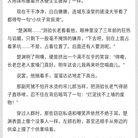
人用抹布蘸着开水硬生生搓掉了一样。
现在干干净净，白白嫩嫩，连城东澡堂的搓澡大爷看了
都得夸一句“小伙子背挺滑”。
“楚渊啊……”测验长老看着他，眼神里没了三年前的狂热
与谄媚，只剩下一股毫不掩饰的嫌弃，“下去吧，别在上面占
着茅坑……不是，占着位置了。后面还有人要测呢。”
楚渊咧了咧嘴，硬是挤出一个满不在乎的笑容：“得嘞，
长老您老人家嗓门真好，明年这会儿我再来听您唱曲儿。”
说罢，他揣着手，溜溜达达地走下高台。
那副死猪不怕开水烫的吊儿郎当样，把测验长老气得胡
子直哆嗦，忍不住在背后暗骂了一句：“烂泥扶不上墙的废
物！”
穿过人群时，那些窃窃私语和嘲笑声依然不绝于耳。楚
渊表面上像个没事人一样，左顾右盼，甚至还顺手从旁边的
供桌上摸了个供果啃着。