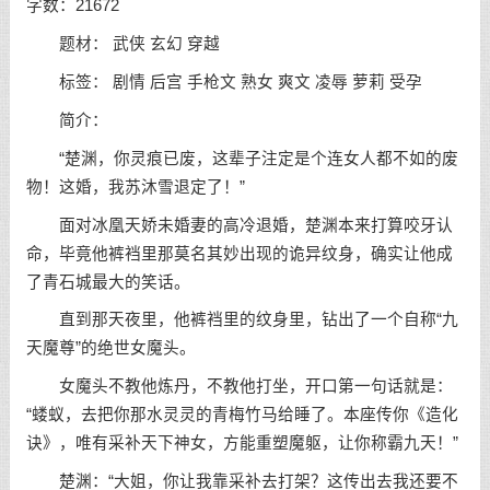
字数：21672
题材： 武侠 玄幻 穿越
标签： 剧情 后宫 手枪文 熟女 爽文 凌辱 萝莉 受孕
简介：
“楚渊，你灵痕已废，这辈子注定是个连女人都不如的废
物！这婚，我苏沐雪退定了！”
面对冰凰天娇未婚妻的高冷退婚，楚渊本来打算咬牙认
命，毕竟他裤裆里那莫名其妙出现的诡异纹身，确实让他成
了青石城最大的笑话。
直到那天夜里，他裤裆里的纹身里，钻出了一个自称“九
天魔尊”的绝世女魔头。
女魔头不教他炼丹，不教他打坐，开口第一句话就是：
“蝼蚁，去把你那水灵灵的青梅竹马给睡了。本座传你《造化
诀》，唯有采补天下神女，方能重塑魔躯，让你称霸九天！”
楚渊：“大姐，你让我靠采补去打架？这传出去我还要不