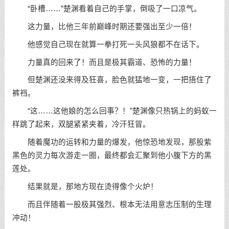
“卧槽……”楚渊看着自己的手掌，倒吸了一口凉气。
这力量，比他三年前巅峰时期还要强出至少一倍！
他感觉自己现在就算一拳打死一头风狼都不在话下。
力量真的回来了！而且是极其霸道、恐怖的力量！
但楚渊还没来得及狂喜，脸色就猛地一变，一把捂住了
裤裆。
“这……这他娘的怎么回事？！”楚渊像只热锅上的蚂蚁一
样跳了起来，双腿紧紧夹着，冷汗狂冒。
随着魔功的运转和力量的爆发，他惊恐地发现，那股紫
黑色的灵力每次游走一圈，最终都会汇聚到他小腹下方的黑
莲处。
结果就是，那地方现在烫得像个火炉！
而且伴随着一股极其强烈、根本无法用意志压制的生理
冲动！