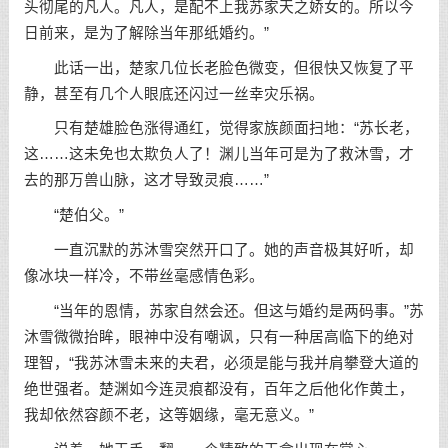
头彻尾的凡人。凡人，是配不上我苏家天之娇女的。所以今
日前来，是为了解除当年那纸婚约。”
此话一出，楚家几位长老脸色微变，但很快又恢复了平
静，甚至有几个人眼底还闪过一丝幸灾乐祸。
只有楚雄脸色涨得通红，觉得家族颜面扫地：“苏长老，
这……这未免也太欺负人了！渊儿当年可是为了救沐雪，才
去的那万兽山脉，这才导致灵痕……”
“楚伯父。”
一直沉默的苏沐雪突然开口了。她的声音极其好听，却
像冰块一样冷，不带丝毫感情色彩。
“当年的恩情，苏家自然会还。但这与婚约是两码事。”苏
沐雪微微抬眸，眼神中没有嘲讽，只有一种居高临下的绝对
理智，“我苏沐雪未来的夫君，必须是能与我并肩攀登大道的
绝世强者。楚渊如今连灵痕都没有，百年之后他化作黄土，
我却依然容颜不老，这等姻缘，毫无意义。”