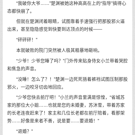
“我破你大爷……”楚渊被她这种高高在上的“指导”搞得心
态都快崩了。
但就在楚渊闭着眼睛，试图靠着手速强行把那股邪火逼
出来，甚至隐隐感觉到快要到达顶点的时候——
“砰砰砰！”
本就破败的院门突然被人极其粗暴地砸响。
“少爷！少爷您睡了吗？”门外传来贴身侍女小兰带着哭腔
和焦急的声音。
“没睡！怎么了？！”楚渊一边死死捂着裤裆试图压制那股
邪火，一边咬牙切齿地回应。
“少爷您快去前厅吧！”小兰的声音里满是惊惶，“省城苏
家的那位大小姐……也就是您的未婚妻，苏沐雪，带着苏家
的长老连夜赶来了！家主和几位长老都在前厅陪着，看那架
势……好像是来者不善，说是要……要退婚！”
“退婚？”