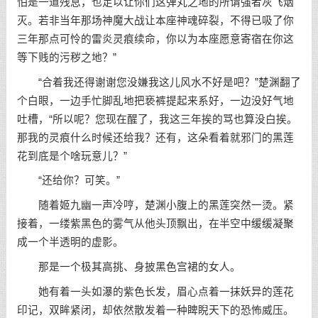
怕是一道残息，也足以让你们这弹丸之地的所谓强者灰飞烟
灭。若非当年那场神魔大战让本座神魂碎裂，不得已吸了你
三年那点可怜的雷炎灵痕续命，你以为本座愿意寄宿在你这
等下贱的污秽之地？”
“合着我还得谢谢您没嫌我这儿风水不好是吧？”楚渊翻了
个白眼，一边手忙脚乱地把亵裤提起来系好，一边没好气地
吐槽，“所以呢？您现在醒了，我这三年挨的骂也算没白挨。
那我的灵痕什么时候还给我？还有，这朵看着就邪门的黑莲
花到底是个啥玩意儿？”
“还给你？可笑。”
随着姬九幽一声冷哼，楚渊小腹上的黑莲突然一烫。紧
接着，一缕紫黑色的雾气从他头顶飘出，在半空中缓缓凝聚
成一个半透明的虚影。
那是一个极其高挑、身披黑色宫裙的女人。
她有着一头如瀑的紫色长发，眉心点着一抹妖异的莲花
印记，双眸紧闭，却依然散发着一种睥睨天下的恐怖威压。