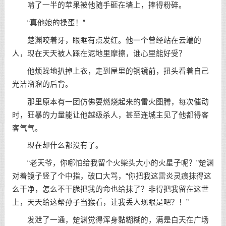
啃了一半的苹果被他随手砸在墙上，摔得粉碎。
“真他娘的操蛋！”
楚渊咬着牙，眼眶有点发红。他一个曾经站在云端的
人，现在天天被人踩在泥地里摩擦，谁心里能好受？
他烦躁地扒掉上衣，走到屋里的铜镜前，扭头看着自己
光洁溜溜的后背。
那里原本有一团仿佛要燃烧起来的雷火图腾，每次催动
时，狂暴的力量能让他越级杀人，甚至连城主见了他都得客
客气气。
现在却什么都没有了。
“老天爷，你哪怕给我留个火柴头大小的火星子呢？”楚渊
对着镜子竖了个中指，破口大骂，“你把我这雷炎灵痕抹得这
么干净，怎么不干脆把我的命也给抹了？非得把我留在这世
上，天天给这帮孙子当猴看，让我丢人现眼是吧？！”
发泄了一通，楚渊觉得浑身黏糊糊的，满是白天在广场