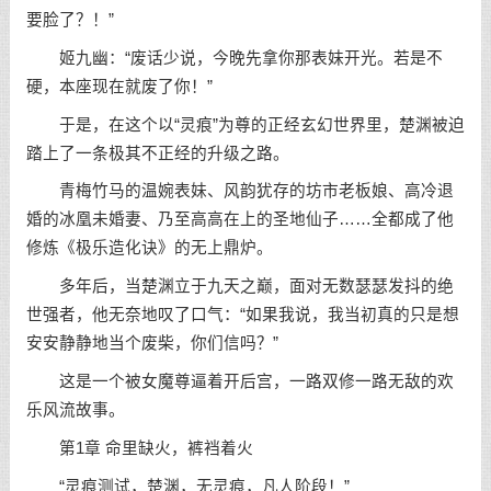
要脸了？！”
姬九幽：“废话少说，今晚先拿你那表妹开光。若是不
硬，本座现在就废了你！”
于是，在这个以“灵痕”为尊的正经玄幻世界里，楚渊被迫
踏上了一条极其不正经的升级之路。
青梅竹马的温婉表妹、风韵犹存的坊市老板娘、高冷退
婚的冰凰未婚妻、乃至高高在上的圣地仙子……全都成了他
修炼《极乐造化诀》的无上鼎炉。
多年后，当楚渊立于九天之巅，面对无数瑟瑟发抖的绝
世强者，他无奈地叹了口气：“如果我说，我当初真的只是想
安安静静地当个废柴，你们信吗？”
这是一个被女魔尊逼着开后宫，一路双修一路无敌的欢
乐风流故事。
第1章 命里缺火，裤裆着火
“灵痕测试，楚渊，无灵痕，凡人阶段！”