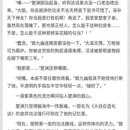
“噗——”楚渊刚站起身，听到这话差点没一口老血喷出
来，“大姐，你这画饼的功夫不去天桥底下说书可惜了。采补
天下神女？你当我是打桩机啊！再说了，我堂堂楚家子弟，
虽然现在落魄了，那也是正经人，怎么能干这种拉皮条……
不是，怎么能干这种邪修采花贼的勾当？！”
“蠢货。”姬九幽连眼皮都没抬一下，“大道无情，万物皆
可为鼎炉。你被这世俗的狗屁道德束缚，活该被那帮废物踩
在脚下嘲笑三年。”
“我那是……”楚渊还想嘴硬。
“闭嘴。本座不是在跟你商量。”姬九幽极其不耐烦地打断
了他，半透明的手指在半空中轻轻一点，“接好了。”
一道紫黑色的流光瞬间钻入楚渊的眉心。
楚渊只觉得脑海中一阵胀痛，一部名为《大自在造化
诀》的诡异功法强行印刻在了他的记忆里。
“现在，按照第一层的功法路线，运转你体内的灵力。”姬