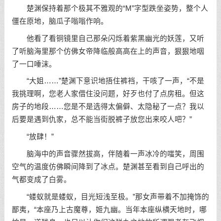
楚渊保持着那个极其不雅观的“M”字型跌坐姿势，整个人
僵在原地，脑瓜子嗡嗡作响。
他看了看铜镜里自己那朵闪烁着紫黑幽光的妖莲，又听
了听脑海里那个仿佛女帝降临般高高在上的声音，狠狠地咽
了一口唾沫。
“大姐……”楚渊下意识地捂住裤裆，干咳了一声，“不是
我挑理啊，您老人家借住没问题，好歹也付了点房租。但这
房子的地段……您是不是选得太偏僻、太隐秘了一点？我以
后要是遇到仇家，总不能当街脱裤子放您出来咬人吧？”
“放肆！”
脑海中的声音骤然拔高，伴随着一声冰冷的嗤笑，周围
空气的温度仿佛瞬间降到了冰点。楚渊甚至看到自己呼出的
气都变成了白雾。
“蝼蚁就是蝼蚁，目光短浅至极。”那女声带着不加掩饰的
鄙夷，“本座乃上古魔尊，姬九幽。当年本座纵横天地时，哪