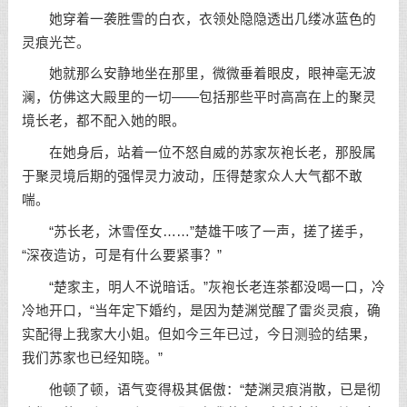
她穿着一袭胜雪的白衣，衣领处隐隐透出几缕冰蓝色的
灵痕光芒。
她就那么安静地坐在那里，微微垂着眼皮，眼神毫无波
澜，仿佛这大殿里的一切——包括那些平时高高在上的聚灵
境长老，都不配入她的眼。
在她身后，站着一位不怒自威的苏家灰袍长老，那股属
于聚灵境后期的强悍灵力波动，压得楚家众人大气都不敢
喘。
“苏长老，沐雪侄女……”楚雄干咳了一声，搓了搓手，
“深夜造访，可是有什么要紧事？”
“楚家主，明人不说暗话。”灰袍长老连茶都没喝一口，冷
冷地开口，“当年定下婚约，是因为楚渊觉醒了雷炎灵痕，确
实配得上我家大小姐。但如今三年已过，今日测验的结果，
我们苏家也已经知晓。”
他顿了顿，语气变得极其倨傲：“楚渊灵痕消散，已是彻