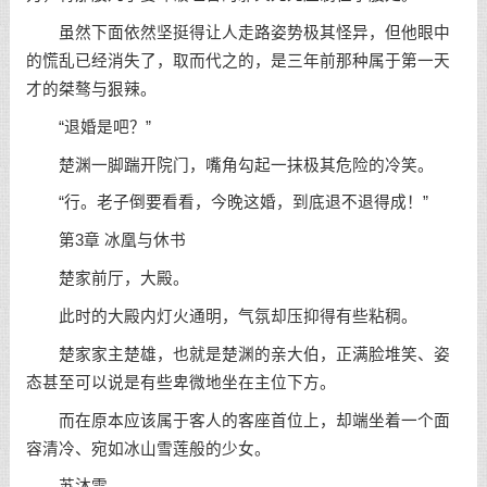
虽然下面依然坚挺得让人走路姿势极其怪异，但他眼中
的慌乱已经消失了，取而代之的，是三年前那种属于第一天
才的桀骜与狠辣。
“退婚是吧？”
楚渊一脚踹开院门，嘴角勾起一抹极其危险的冷笑。
“行。老子倒要看看，今晚这婚，到底退不退得成！”
第3章 冰凰与休书
楚家前厅，大殿。
此时的大殿内灯火通明，气氛却压抑得有些粘稠。
楚家家主楚雄，也就是楚渊的亲大伯，正满脸堆笑、姿
态甚至可以说是有些卑微地坐在主位下方。
而在原本应该属于客人的客座首位上，却端坐着一个面
容清冷、宛如冰山雪莲般的少女。
苏沐雪。