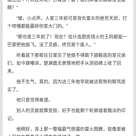
啊？”
“嘘，小点声。人家三年前可是背负雷炎的绝世天骄，打
个喷嚏都能震碎你家大门的。”
“那也是三年前了！现在？估计连厨房烧火的王妈都能一
巴掌把他扇飞。没了灵痕，终究是个废人。”
听着底下那帮往日里见了他恨不得跪下舔鞋底的堂兄弟
们，如今肆嘲讽，楚渊面无表情地把手从测验碑上收了回
来。
他不生气，真的。因为这三年他早就被这帮势利眼骂皮
实了。
他只是觉得离谱。
别人的灵痕就算受损，好歹也能剩个轮廓或者黯淡的印
记。
他倒好，背上那一整幅霸气侧漏的雷火图腾，就像是被