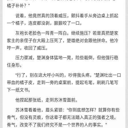
橘子补补？”
说着，他竟然真的顶着威压，颤抖着手从旁边桌上抓起
一个橘子，连皮都没剥，狠狠咬了一口。
灰袍长老脸色一阵青一阵白。继续施压？若是真把楚家
家主的亲侄子在大殿上压死了，楚雄绝对会跟他拼命。他冷
哼一声，收回了威压。
压力骤减，楚渊身体猛地一晃，险些栽倒，但他强行稳
住身形。
“行了，别在这大呼小叫的，吵得我头疼。”楚渊吐出一口
带血的橘子皮，走到一旁的桌案前，提起毛笔，刷刷几笔写
下一纸文书。
他捏起那张纸，走到苏沐雪面前。
苏沐雪看着他，眉头紧锁：“你到底想怎样？就算你有些
骨气，但没有灵痕，你这辈子都无法踏入真正的强者之境。
骨气，改变不了我们终究不是一个世界的人的事实。”