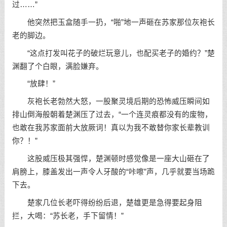
过……”
他突然把玉盒随手一扔，“啪”地一声砸在苏家那位灰袍长
老的脚边。
“这点打发叫花子的破烂玩意儿，也配买老子的婚约？”楚
渊翻了个白眼，满脸嫌弃。
“放肆！”
灰袍长老勃然大怒，一股聚灵境后期的恐怖威压瞬间如
排山倒海般朝着楚渊压了过去，“一个连灵痕都没有的废物，
也敢在我苏家面前大放厥词！真以为我不敢替你家长辈教训
你？！”
这股威压极其强悍，楚渊顿时感觉像是一座大山砸在了
肩膀上，膝盖发出一声令人牙酸的“咔嚓”声，几乎就要当场跪
下去。
楚家几位长老吓得纷纷后退，楚雄更是急得要起身阻
拦，大喝：“苏长老，手下留情！”