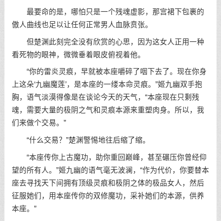
最要命的是，哪怕只是一个残魂虚影，那宫裙下包裹的
傲人曲线也足以让任何正常男人血脉贲张。
但楚渊此刻完全没有欣赏的心思，因为这女人正用一种
看死物的眼神，微微垂着眼皮俯视着他。
“你的雷炎灵痕，早就被本座嚼碎了咽下去了。现在你身
上这朵‘九幽魔莲’，是本座的一缕本命灵痕。”姬九幽双手抱
胸，语气淡漠得像是在谈论今天的天气，“本座现在只剩残
魂，需要大量的极阴之气和灵痕本源来重塑肉身。所以，我
们来做个交易。”
“什么交易？”楚渊警惕地往后缩了缩。
“本座传你上古魔功，助你重回巅峰，甚至碾压你曾经仰
望的所有人。”姬九幽的语气毫无波澜，“作为代价，你要替本
座去寻找天下间拥有顶级灵痕和极阴之体的极品女人，然后
征服她们，用本座传你的双修魔功，采补她们的本源，供养
本座。”