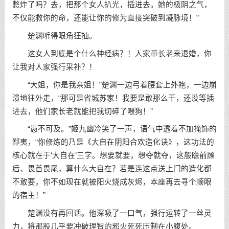
憋炸了吗？去，把那个女人扒光，插进去。她的极阴之气，
不仅能救你的命，还能让你的修为直接突破到凝脉境！”
楚渊听得眼角狂抽。
这女人到底是个什么神经病？！人家带长老来退婚，你
让我对人家强行采补？！
“大姐，你是我亲姐！”楚渊一边弓着腰套上外袍，一边崩
溃地往外走，“那可是省城苏家！我要是敢那么干，还没等插
进去，他们家长老就能把我切碎了喂狗！”
“愚不可及。”姬九幽冷笑了一声，语气中透着不加掩饰的
鄙夷，“你修炼的乃是《大自在阴阳合欢造化诀》，这功法的
核心就在于‘大自在’三字。想要就要，想夺就夺，这般瞻前顾
后、畏首畏尾，算什么大自在？若是连这点送上门的造化都
不敢要，你不如现在就被阳火烧成灰烬，本座再去寻个顺眼
的宿主！”
楚渊没有再回话。他深吸了一口气，强行运转了一丝灵
力，将那股几乎要冲破理智的邪火死死压制在小腹处。