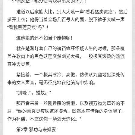
一个他这辈子都没法当众亮出来的地方！
难道以后家族大比，别人大吼一声“看我猛虎灵痕”，然后
撕开上衣；他得当着全场几百号人的面，脱下裤子大喊一声
“看我黑莲灵痕”吗？！
这他娘的还不如当个废物呢！
就在楚渊盯着自己的裤裆疯狂怀疑人生的时候，那朵覆
盖在软肉上的黑色妖莲突然幽光大盛，一股极其滚烫的热流
直冲天灵盖。
紧接着，一个极其冰冷、高傲，仿佛从九幽地狱深处传
来的女人声音，毫无征兆地在他脑海中炸响。
“别嚎了，蝼蚁。”
那声音带着一丝刚睡醒的慵懒，以及视万物为草芥的不
屑，“你的雷炎灵痕味道还凑合。既然本座借你的身体醒了，
作为补偿，本座送你一场滔天造化。”
第2章 邪功与未婚妻