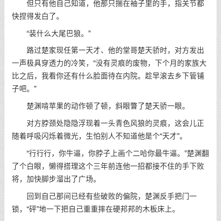
但只有他自己知道，他那只揣在袖子里的手，指关节都
快捏得发白了。
“装什么大尾巴狼。”
路过楚家现任第一天才、他的堂哥楚天骄时，对方发出
一声极具穿透力的冷笑，“没有灵痕的废物，下个月的家族大
比之后，我看你还有什么脸面待在内院。趁早滚去乡下管铺
子吧。”
楚渊啃苹果的动作顿了顿，斜眼瞥了楚天骄一眼。
对方脖颈处隐隐浮现着一头青色风狼的灵痕，这会儿正
随着呼吸闪烁着微光，生怕别人不知道他是个“天才”。
“行行行，你牛逼，你脖子上画个二哈你最牛逼。”楚渊翻
了个白眼，懒得搭理这个三年前连他一招都接不住的手下败
将，加快脚步溜出了广场。
回到自己那间已经有些破败的偏院，楚渊反手把门一
锁，“砰”地一下把自己重重摔在硬邦邦的木板床上。