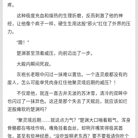
疼。
这种极度充血和燥热的生理折磨，反而刺激了他的神
经，让他像个疯子一样，硬生生用这股“邪火”扛住了外界的压
力。
“蹬！”
楚渊甚至顶着威压，向前迈出了一步。
大殿内瞬间死寂。
灰袍长老眼中闪过一抹难以置信。一个连灵痕都没有的
废人，怎么可能单凭肉身扛住他聚灵境后期的威压？！
不仅是他，就连一直古井无波的苏沐雪，清冷的双眸中
也闪过了一抹异色。这还是那个失去了天赋后，就应该如烂
泥般瘫软的楚渊吗？
“聚灵境后期……就这点力气？”楚渊大口喘着粗气，浑身
骨骼都在咯吱作响，嘴角挂着血丝，却咧开嘴笑得极其嚣
张，甚至有些神经质，“没吃饭啊老东西？要不要我请你吃个