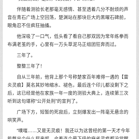
伴随着测验长老那毫无感情、甚至透着几分不耐烦的声
音在青石广场上空回荡，楚渊站在那块巨大的黑曜石碑前，
眼角忍不住疯狂抽搐。
他深吸了一口气，低头看了看自己那双因为常年练拳而
布满老茧的手，心里有一万头草泥马正组团狂奔而过。
三年了。
整整三年了！
自从三年前，他背上那个号称楚家百年难得一遇的【雷
炎灵痕】莫名其妙地缩水、褪色，最后连个印儿都没剩下之
后，这已经是他在家族一年一度的测验大典上，连续第三次
听到这句堪称“公开处刑”的宣判了。
广场下方，短暂的死寂后，立刻爆发出一阵毫无悬念的
哄笑声。
“噗嗤……又是无灵痕！我还以为这曾经的第一天才今年
能憋出个什么屁来呢，合着连个最下级的麻雀灵痕都没觉醒