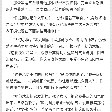
那朵黑莲甚至顺着他那根已经不受控制、完全充血怒挺
的肉棒蔓延而上，隐隐勒出了妖异的紫黑色纹路。
“你这到底是什么邪功？！”楚渊捂着下半身，气急败坏地
冲着半空中的虚影大吼，“哪有正经功法是靠这里发力的？！
老子感觉现在下面能挂两桶水！”
“大惊小怪。”姬九幽依旧是那副冰冷、睥睨的神态，仿佛
楚渊裤裆里那根快要爆炸的东西只是一根不值一提的木棍，
“《造化诀》乃是上古双修至高魔功，运转时气血沸腾、阳气
汇聚乃是正常现象。你这具身体太弱，承受不住这点阳气冲
击罢了。”
“这是承受不住的问题吗？！”楚渊快崩溃了，“我一运功
就起反应，一打架就顶个帐篷，你让我以后怎么见人？！你
见过哪个绝世高手打架的时候下面是翘着的？！”
“那你就去把它发泄掉。找个女人，把这股暴躁的阳气射
出来，自然就软了。”姬九幽用最正经的语气，说着极其露骨
的话，“本座提醒你，若是两个时辰内你不把这股阳火排出