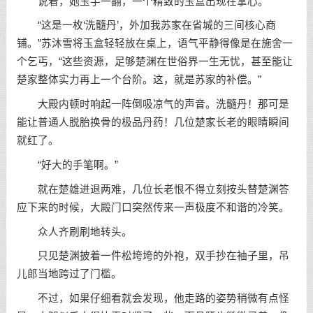
说着，她玉手一翻，一个精致的玉盒出现在掌心。
“这是一枚‘洗髓丹’，外加我苏家在省城的三间核心商
铺。”苏沐雪将玉盒轻轻放在桌上，语气平静得像是在施舍一
个乞丐，“这些资源，足够楚渊在世俗界一生无忧，甚至能让
楚家整体实力再上一个台阶。这，就是苏家的补偿。”
大殿内顿时响起一阵倒吸凉气的声音。洗髓丹！那可是
能让普通人脱胎换骨的极品丹药！几位楚家长老的眼睛瞬间
就红了。
“好大的手笔啊。”
就在楚雄进退两难，几位长老恨不得立刻按头替楚渊答
应下来的时候，大殿门口突然传来一声极度不和谐的冷笑。
众人齐刷刷地转头。
只见楚渊披着一件松垮垮的外袍，双手抄在袖子里，吊
儿郎当地跨过了门槛。
不过，如果仔细看就会发现，他走路的姿势稍微有点怪