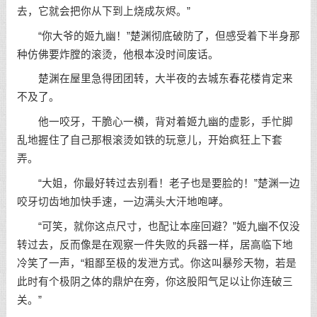
去，它就会把你从下到上烧成灰烬。”
“你大爷的姬九幽！”楚渊彻底破防了，但感受着下半身那
种仿佛要炸膛的滚烫，他根本没时间废话。
楚渊在屋里急得团团转，大半夜的去城东春花楼肯定来
不及了。
他一咬牙，干脆心一横，背对着姬九幽的虚影，手忙脚
乱地握住了自己那根滚烫如铁的玩意儿，开始疯狂上下套
弄。
“大姐，你最好转过去别看！老子也是要脸的！”楚渊一边
咬牙切齿地加快手速，一边满头大汗地咆哮。
“可笑，就你这点尺寸，也配让本座回避？”姬九幽不仅没
转过去，反而像是在观察一件失败的兵器一样，居高临下地
冷笑了一声，“粗鄙至极的发泄方式。你这叫暴殄天物，若是
此时有个极阴之体的鼎炉在旁，你这股阳气足以让你连破三
关。”