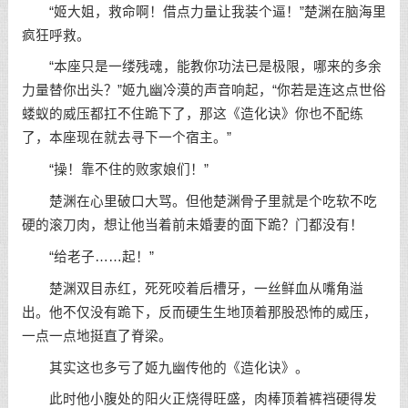
“姬大姐，救命啊！借点力量让我装个逼！”楚渊在脑海里
疯狂呼救。
“本座只是一缕残魂，能教你功法已是极限，哪来的多余
力量替你出头？”姬九幽冷漠的声音响起，“你若是连这点世俗
蝼蚁的威压都扛不住跪下了，那这《造化诀》你也不配练
了，本座现在就去寻下一个宿主。”
“操！靠不住的败家娘们！”
楚渊在心里破口大骂。但他楚渊骨子里就是个吃软不吃
硬的滚刀肉，想让他当着前未婚妻的面下跪？门都没有！
“给老子……起！”
楚渊双目赤红，死死咬着后槽牙，一丝鲜血从嘴角溢
出。他不仅没有跪下，反而硬生生地顶着那股恐怖的威压，
一点一点地挺直了脊梁。
其实这也多亏了姬九幽传他的《造化诀》。
此时他小腹处的阳火正烧得旺盛，肉棒顶着裤裆硬得发